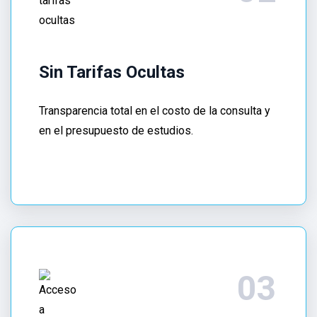
consulta
de
Gastroenterólogo
en
Sin Tarifas Ocultas
Benito
Juárez
Transparencia total en el costo de la consulta y
CDMX
,
en el presupuesto de estudios.
posicionándonos
como
una
opción
de
confianza
para
quienes
buscan