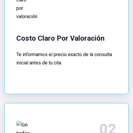
Te
explicamos
Qué
trata
un
Costo Claro Por Valoración
Gastroenterólogo
en
Te informamos el precio exacto de la consulta
Cuauhtémoc
inicial antes de tu cita.
CDMX
y
manejamos
costos
transparentes,
comparables
al
Precio