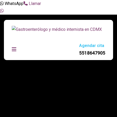
WhatsApp
Llamar
Agendar cita
5518647905