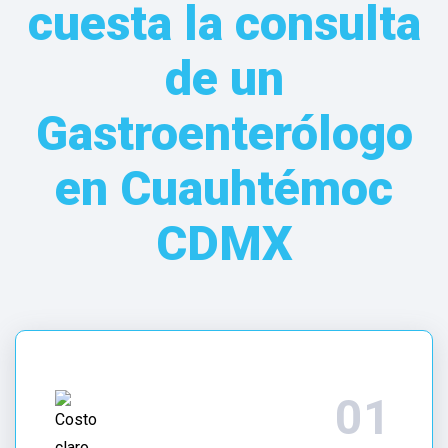
cuesta la consulta
Dr.
Oscar
de un
Juárez
León
Gastroenterólogo
te
informa
en Cuauhtémoc
Cuánto
cuesta
CDMX
la
consulta
de
un
Gastroenterólogo
en
Cuauhtémoc
CDMX
.