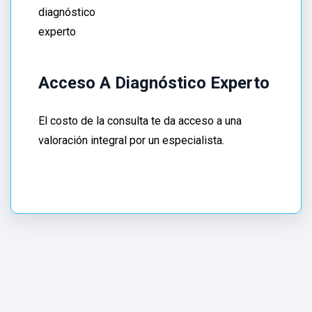
a
Los
mejores
Gastroenterólogos
Acceso A Diagnóstico Experto
en
Benito
El costo de la consulta te da acceso a una
Juárez
valoración integral por un especialista.
CDMX
.