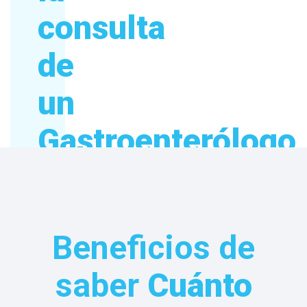
consulta
de
un
Gastroenterólogo
en
Cuauhtémoc
Beneficios de
CDMX
saber
Cuánto
El