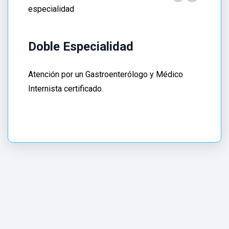
consulta
de
colocación
Doble Especialidad
endoscópica
de
Atención por un Gastroenterólogo y Médico
dispositivos
Internista certificado.
de
alimentación
enteral
en
CDMX
.