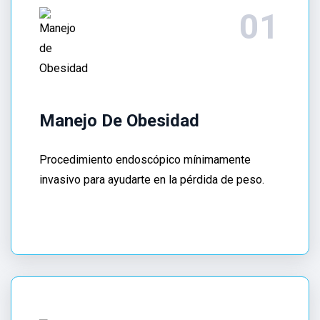
balón
intragástrico
en
CDMX
.
Te
ofrece
Manejo De Obesidad
un
manejo
Procedimiento endoscópico mínimamente
integral
invasivo para ayudarte en la pérdida de peso.
como
Especialista
en
elastografía
hepática
en
CDMX
.