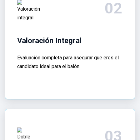
Te
orienta
sobre
Cuánto
Valoración Integral
cuesta
una
Evaluación completa para asegurar que eres el
consulta
candidato ideal para el balón.
de
elastografía
hepática
en
CDMX
y
el
Precio
de