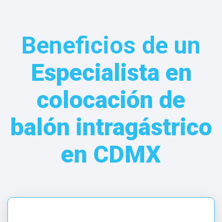
en
Beneficios de un
CDMX
Especialista en
El
colocación de
Dr.
Oscar
balón intragástrico
Juárez
León
en CDMX
es
tu
Especialista
en
colocación
de