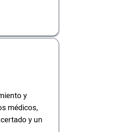
miento y
ios médicos,
acertado y un