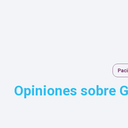
Especialista en Gastroenterología y Medicina Interna.
formación médica y experiencia clínica le permi
ofrecer un abordaje integral en el diagnóstico
tratamiento de enfermedades digestivas, hepática
metabólicas. Se distingue por su trato human
comunicación clara y compromiso con la salud de 
pacientes. Su objetivo es mejorar la calidad de vida
cada persona mediante una atención médica confiab
Paci
ética y basada en evidencia científica.
Opiniones sobre G