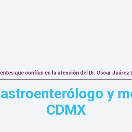
 Su
ten
 y
s y
o,
sus
 de
le,
entes que confían en la atención del Dr. Oscar Juárez
astroenterólogo y mé
CDMX