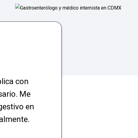
plica con
sario. Me
gestivo en
almente.